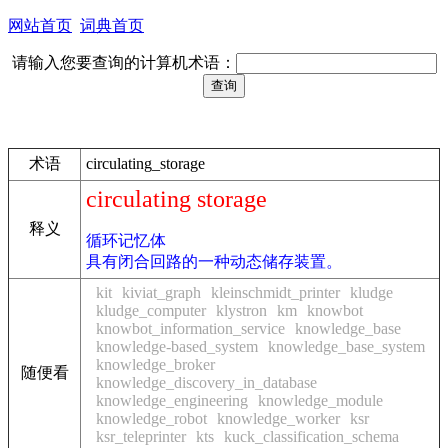
网站首页
词典首页
请输入您要查询的计算机术语：
术语
circulating_storage
circulating storage
释义
循环记忆体
具有闭合回路的一种动态储存装置。
kit
kiviat_graph
kleinschmidt_printer
kludge
kludge_computer
klystron
km
knowbot
knowbot_information_service
knowledge_base
knowledge-based_system
knowledge_base_system
knowledge_broker
随便看
knowledge_discovery_in_database
knowledge_engineering
knowledge_module
knowledge_robot
knowledge_worker
ksr
ksr_teleprinter
kts
kuck_classification_schema