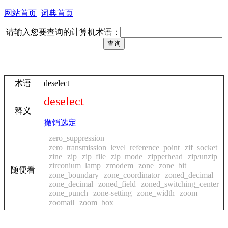
网站首页
词典首页
请输入您要查询的计算机术语：
术语
deselect
deselect
释义
撤销选定
zero_suppression
zero_transmission_level_reference_point
zif_socket
zine
zip
zip_file
zip_mode
zipperhead
zip/unzip
zirconium_lamp
zmodem
zone
zone_bit
随便看
zone_boundary
zone_coordinator
zoned_decimal
zone_decimal
zoned_field
zoned_switching_center
zone_punch
zone-setting
zone_width
zoom
zoomail
zoom_box