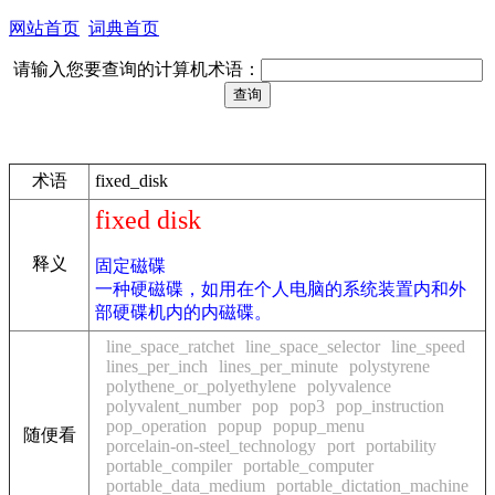
网站首页
词典首页
请输入您要查询的计算机术语：
术语
fixed_disk
fixed disk
释义
固定磁碟
一种硬磁碟，如用在个人电脑的系统装置内和外
部硬碟机内的内磁碟。
line_space_ratchet
line_space_selector
line_speed
lines_per_inch
lines_per_minute
polystyrene
polythene_or_polyethylene
polyvalence
polyvalent_number
pop
pop3
pop_instruction
pop_operation
popup
popup_menu
随便看
porcelain-on-steel_technology
port
portability
portable_compiler
portable_computer
portable_data_medium
portable_dictation_machine