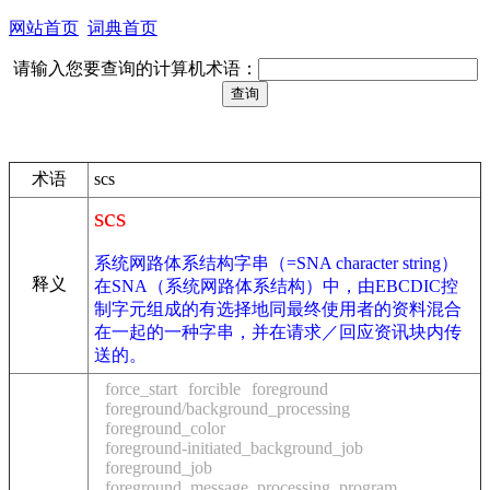
网站首页
词典首页
请输入您要查询的计算机术语：
术语
scs
scs
系统网路体系结构字串（=SNA character string）
释义
在SNA（系统网路体系结构）中，由EBCDIC控
制字元组成的有选择地同最终使用者的资料混合
在一起的一种字串，并在请求／回应资讯块内传
送的。
force_start
forcible
foreground
foreground/background_processing
foreground_color
foreground-initiated_background_job
foreground_job
foreground_message_processing_program