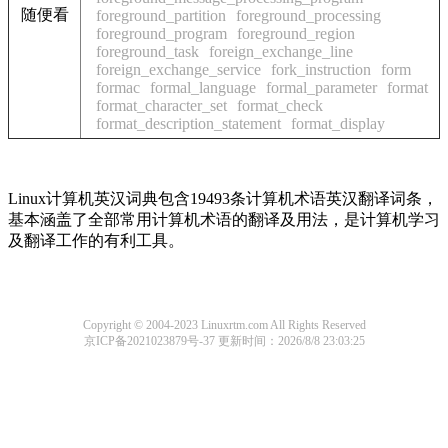
随便看
foreground_partition
foreground_processing
foreground_program
foreground_region
foreground_task
foreign_exchange_line
foreign_exchange_service
fork_instruction
form
formac
formal_language
formal_parameter
format
format_character_set
format_check
format_description_statement
format_display
Linux计算机英汉词典包含19493条计算机术语英汉翻译词条，
基本涵盖了全部常用计算机术语的翻译及用法，是计算机学习
及翻译工作的有利工具。
Copyright © 2004-2023 Linuxrtm.com All Rights Reserved
京ICP备2021023879号-37
更新时间：2026/8/8 23:03:25