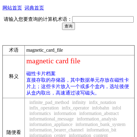
网站首页
词典首页
请输入您要查询的计算机术语：
术语
magnetic_card_file
magnetic card file
磁性卡片档案
释义
直接存取的存储器，其中数据单元存放在磁性卡
片上；这些卡片放入一个或多个盒内，选址後便
从盒内取出，高速通过读写磁头。
infinite_pad_method
infinity
infix_notation
infix_operation
infix_operator
infobahn
infol
informatics
information
information_abstract
informational_message
information_analysis
information_appliance
information_bank_system
information_bearer_channel
information_bit
随便看
information_center
information_content