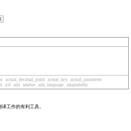
te
actual_decimal_point
actual_key
actual_parameter
d
a/d
ada
adabas
ada_language
adaptability
及翻译工作的有利工具。