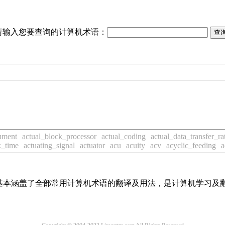
请输入您要查询的计算机术语：
。
ument
actual_block_processor
actual_coding
actual_data_transfer_ra
k_time
actuating_signal
actuator
acu
acuity
acv
acyclic_feeding
a
词条，基本涵盖了全部常用计算机术语的翻译及用法，是计算机学习