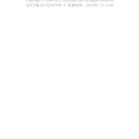
Copyright © 2004-2023 Linuxrtm.com All Rights Reserved
京ICP备2021023879号-37
更新时间：2026/8/7 15:33:46