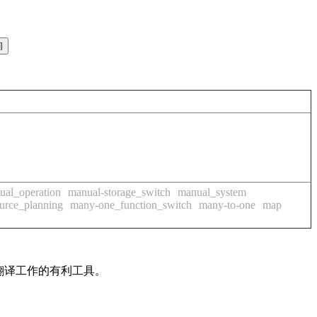
ual_operation
manual-storage_switch
manual_system
urce_planning
many-one_function_switch
many-to-one
map
及翻译工作的有利工具。