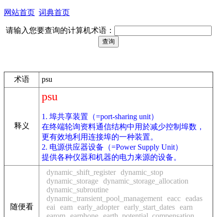
网站首页
词典首页
请输入您要查询的计算机术语：
术语
psu
psu
1. 埠共享装置（=port-sharing unit）
释义
在终端轮询资料通信结构中用於减少控制埠数，
更有效地利用连接埠的一种装置。
2. 电源供应器设备（=Power Supply Unit）
提供各种仪器和机器的电力来源的设备。
dynamic_shift_register
dynamic_stop
dynamic_storage
dynamic_storage_allocation
dynamic_subroutine
dynamic_transient_pool_management
eacc
eadas
随便看
eai
eam
early_adopter
early_start_dates
earn
earom
earphone
earth_potential_compensation