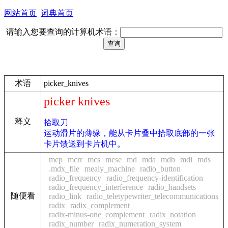
网站首页
词典首页
请输入您要查询的计算机术语：
术语
picker_knives
picker knives
释义
拾取刀
运动滑片的薄缘，能从卡片叠中拾取底部的一张
卡片馈送到卡片机中。
mcp
mcrr
mcs
mcse
md
mda
mdb
mdi
mds
.mdx_file
mealy_machine
radio_button
radio_frequency
radio_frequency-identification
radio_frequency_interference
radio_handsets
随便看
radio_link
radio_teletypewriter_telecommunications
radix
radix_complement
radix-minus-one_complement
radix_notation
radix_number
radix_numeration_system