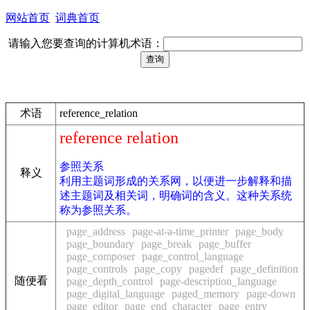
网站首页
词典首页
请输入您要查询的计算机术语：
术语
reference_relation
reference relation
参照关系
释义
利用主题词形成的关系网，以便进一步解释和描
述主题词及相关词，明确词的含义。这种关系统
称为参照关系。
page_address
page-at-a-time_printer
page_body
page_boundary
page_break
page_buffer
page_composer
page_control_language
page_controls
page_copy
pagedef
page_definition
随便看
page_depth_control
page-description_language
page_digital_language
paged_memory
page-down
page_editor
page_end_character
page_entry