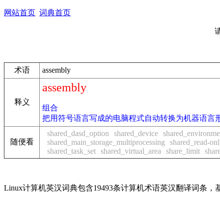
网站首页
词典首页
术语
assembly
assembly
释义
组合
把用符号语言写成的电脑程式自动转换为机器语言
shared_dasd_option
shared_device
shared_environme
随便看
shared_main_storage_multiprocessing
shared_read-on
shared_task_set
shared_virtual_area
share_limit
shar
Linux计算机英汉词典包含19493条计算机术语英汉翻译