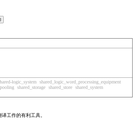
hared-logic_system
shared_logic_word_processing_equipment
pooling
shared_storage
shared_store
shared_system
及翻译工作的有利工具。