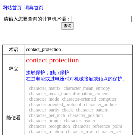
网站首页
词典首页
请输入您要查询的计算机术语：
术语
contact_protection
contact protection
释义
接触保护；触点保护
在过电流或过电压时对机械接触或触点的保护。
character_matrix
character_mean_entropy
character_mean_transinformation_content
character_mode
character-oriented_computer
character-oriented_protocol
character_outline
character_parity_check
character_pattern
character_per_inch
character_position
随便看
character_printer
character_reader
character_recognition
character_reference_point
character_rotation
character_row
character_set