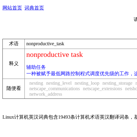
网站首页
词典首页
术语
nonproductive_task
nonproductive task
释义
辅助任务
一种被赋予最低网路控制程式调度优先级的工作，
nesting
nesting_level
nesting_loop
nesting_storage
随便看
netscape_communications
netscape_extensions
netsh
network_address
Linux计算机英汉词典包含19493条计算机术语英汉翻译