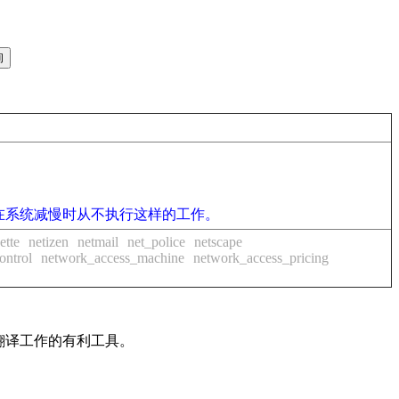
在系统减慢时从不执行这样的工作。
ette
netizen
netmail
net_police
netscape
ontrol
network_access_machine
network_access_pricing
及翻译工作的有利工具。