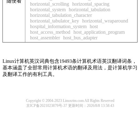
随便看
horizontal_scrolling
horizontal_spacing
horizontal_system
horizontal_tabulation
horizontal_tabulation_character
horizontal_tabulator_key
horizontal_wraparound
hospital_information_system
host
host_access_method
host_application_program
host_assembler
host_bus_adapter
Linux计算机英汉词典包含19493条计算机术语英汉翻译词条，
基本涵盖了全部常用计算机术语的翻译及用法，是计算机学习
及翻译工作的有利工具。
Copyright © 2004-2023 Linuxrtm.com All Rights Reserved
京ICP备2021023879号-37
更新时间：2026/8/8 13:58:43