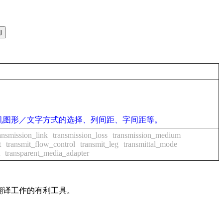
机图形／文字方式的选择、列间距、字间距等。
ansmission_link
transmission_loss
transmission_medium
t
transmit_flow_control
transmit_leg
transmittal_mode
transparent_media_adapter
及翻译工作的有利工具。