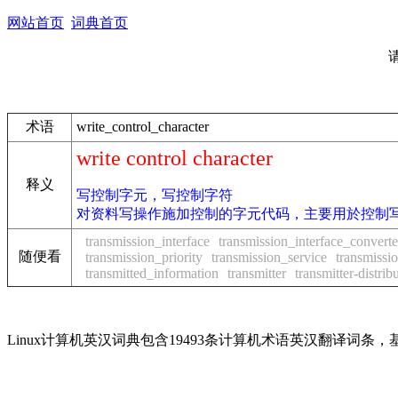
网站首页
词典首页
术语
write_control_character
write control character
释义
写控制字元，写控制字符
对资料写操作施加控制的字元代码，主要用於控制
transmission_interface
transmission_interface_converte
随便看
transmission_priority
transmission_service
transmissi
transmitted_information
transmitter
transmitter-distrib
Linux计算机英汉词典包含19493条计算机术语英汉翻译