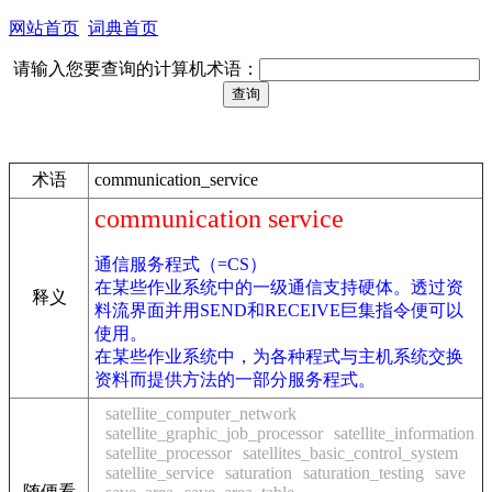
网站首页
词典首页
请输入您要查询的计算机术语：
术语
communication_service
communication service
通信服务程式（=CS）
在某些作业系统中的一级通信支持硬体。透过资
释义
料流界面并用SEND和RECEIVE巨集指令便可以
使用。
在某些作业系统中，为各种程式与主机系统交换
资料而提供方法的一部分服务程式。
satellite_computer_network
satellite_graphic_job_processor
satellite_information
satellite_processor
satellites_basic_control_system
satellite_service
saturation
saturation_testing
save
随便看