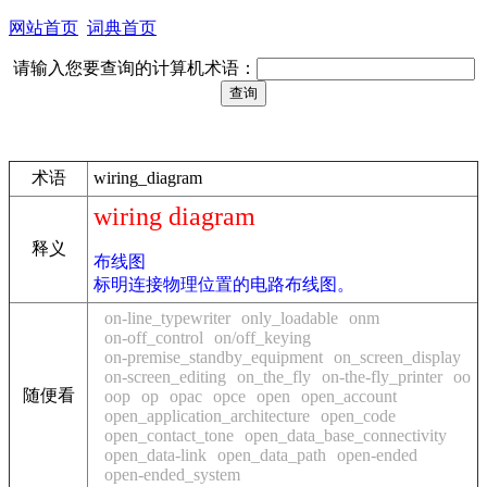
网站首页
词典首页
请输入您要查询的计算机术语：
术语
wiring_diagram
wiring diagram
释义
布线图
标明连接物理位置的电路布线图。
on-line_typewriter
only_loadable
onm
on-off_control
on/off_keying
on-premise_standby_equipment
on_screen_display
on-screen_editing
on_the_fly
on-the-fly_printer
oo
随便看
oop
op
opac
opce
open
open_account
open_application_architecture
open_code
open_contact_tone
open_data_base_connectivity
open_data-link
open_data_path
open-ended
open-ended_system