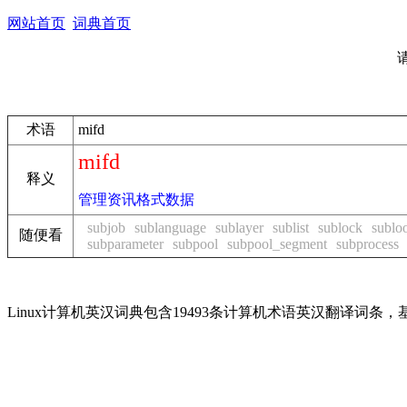
网站首页
词典首页
术语
mifd
mifd
释义
管理资讯格式数据
subjob
sublanguage
sublayer
sublist
sublock
sublo
随便看
subparameter
subpool
subpool_segment
subprocess
Linux计算机英汉词典包含19493条计算机术语英汉翻译