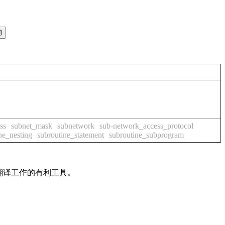
ss
subnet_mask
subnetwork
sub-network_access_protocol
ne_nesting
subroutine_statement
subroutine_subprogram
及翻译工作的有利工具。