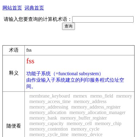
网站首页
词典首页
请输入您要查询的计算机术语：
术语
fss
fss
释义
功能子系统（=functional subsystem）
由作业输入子系统建立的列印服务程式位址空
间。
membrane_keyboard
memex
memo_field
memory
memory_access_time
memory_address
memory_addressing
memory_address_register
memory_allocation
memory_allocation_manager
memory_bank
memory_buffer_register
memory_capacity
memory_cell
memory_chip
随便看
memory_contention
memory_cycle
memory_cycle_time
memory_device