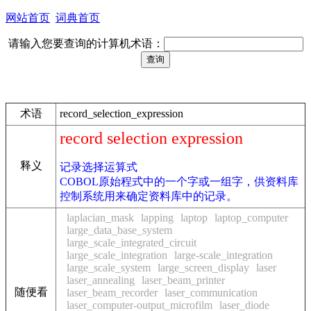
网站首页
词典首页
请输入您要查询的计算机术语：
术语
record_selection_expression
record selection expression
释义
记录选择运算式
COBOL原始程式中的一个字或一组字，供资料库
控制系统用来确定资料库中的记录。
laplacian_mask
lapping
laptop
laptop_computer
large_data_base_system
large_scale_integrated_circuit
large_scale_integration
large-scale_integration
large_scale_system
large_screen_display
laser
laser_annealing
laser_beam_printer
随便看
laser_beam_recorder
laser_communication
laser_computer-output_microfilm
laser_diode