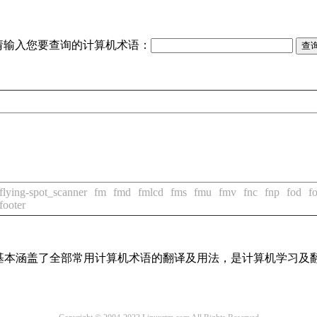
请输入您要查询的计算机术语：
flying-spot_scanner
fm
fmd
fmlcd
fms
fmu
fmv
fnc
fnp
fod
f
footer
词条，基本涵盖了全部常用计算机术语的翻译及用法，是计算机学习