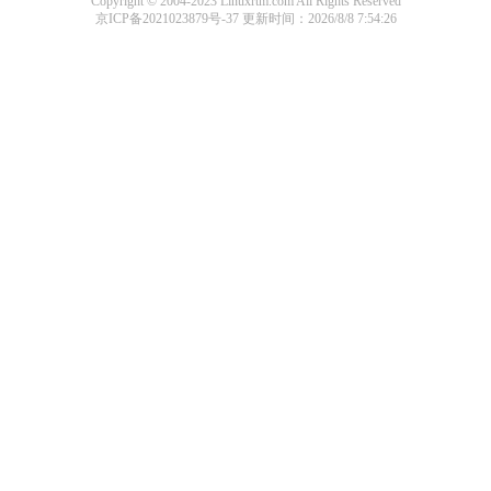
Copyright © 2004-2023 Linuxrtm.com All Rights Reserved
京ICP备2021023879号-37
更新时间：2026/8/8 7:54:26