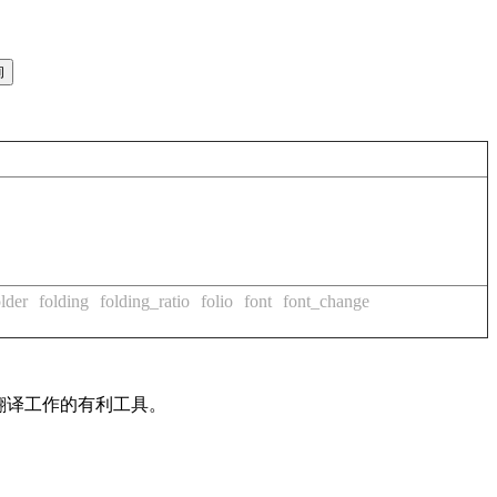
older
folding
folding_ratio
folio
font
font_change
及翻译工作的有利工具。