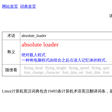
网站首页
词典首页
术语
absolute_loader
absolute loader
释义
绝对载入程式
一种将电脑程式由组合之起点读入记忆体的程式。
flying_head
flying_height
flying_speed
flying_spot
随便看
font_change_character
font_data_set
font_disk
foot
Linux计算机英汉词典包含19493条计算机术语英汉翻译