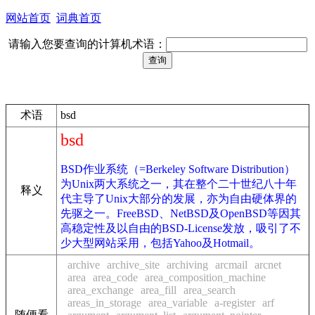
网站首页
词典首页
请输入您要查询的计算机术语：
术语
bsd
bsd
BSD作业系统（=Berkeley Software Distribution）
为Unix两大系统之一，其在整个二十世纪八十年
释义
代主导了Unix大部分的发展，亦为自由硬体界的
先驱之一。FreeBSD、NetBSD及OpenBSD等因其
高稳定性及以自由的BSD-License发放，吸引了不
少大型网站采用，包括Yahoo及Hotmail。
archive
archive_site
archiving
arcmail
arcnet
area
area_code
area_composition_machine
area_exchange
area_fill
area_search
areas_in_storage
area_variable
a-register
arf
随便看