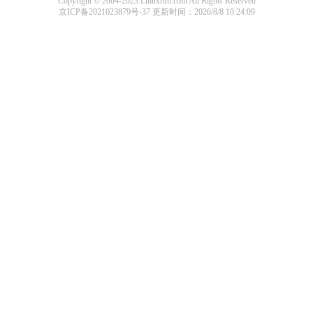
Copyright © 2004-2023 Linuxrtm.com All Rights Reserved
京ICP备2021023879号-37
更新时间：2026/8/8 10:24:09