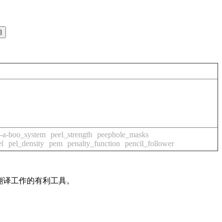
-a-boo_system
peel_strength
peephole_masks
el
pel_density
pem
penalty_function
pencil_follower
及翻译工作的有利工具。