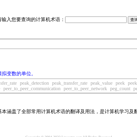
请输入您要查询的计算机术语：
模拟变数的单位。
sfer_rate
peak_detection
peak_transfer_rate
peak_value
peek
peek
e
peer_to_peer_communication
peer_to_peer_network
peg_count
p
词条，基本涵盖了全部常用计算机术语的翻译及用法，是计算机学习