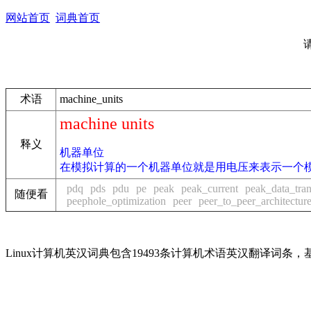
网站首页
词典首页
术语
machine_units
machine units
释义
机器单位
在模拟计算的一个机器单位就是用电压来表示一个
pdq
pds
pdu
pe
peak
peak_current
peak_data_tran
随便看
peephole_optimization
peer
peer_to_peer_architectur
Linux计算机英汉词典包含19493条计算机术语英汉翻译