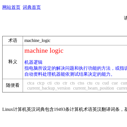
网站首页
词典首页
术语
machine_logic
machine logic
释义
机器逻辑
指电脑所设定的解决问题和执行功能的方法，或指
自动资料处理机器能依测试结果决定的能力。
ctca
ctcp
cti
cto
ctr
cts
ctss
ctu
cu
cud
cue
cum
随便看
current_backup_version
current_beam_position
curre
Linux计算机英汉词典包含19493条计算机术语英汉翻译