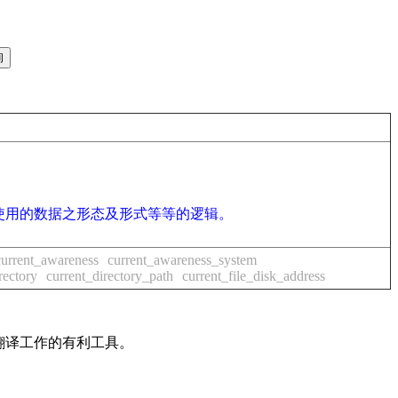
使用的数据之形态及形式等等的逻辑。
current_awareness
current_awareness_system
rectory
current_directory_path
current_file_disk_address
及翻译工作的有利工具。