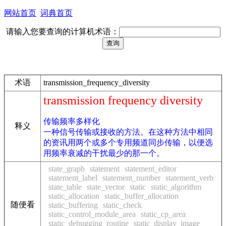
网站首页
词典首页
请输入您要查询的计算机术语：
术语
transmission_frequency_diversity
transmission frequency diversity
传输频率多样化
释义
一种信号传输或接收的方法。在这种方法中相同
的资讯用两个或多个专用频道同步传输，以便选
用频率衰减的干扰最少的那一个。
state_graph
statement
statement_editor
statement_label
statement_number
statement_verb
state_table
state_vector
static
static_algorithm
static_allocation
static_buffer_allocation
随便看
static_buffering
static_check
static_control_module_area
static_cp_area
static_debugging_routine
static_display_image