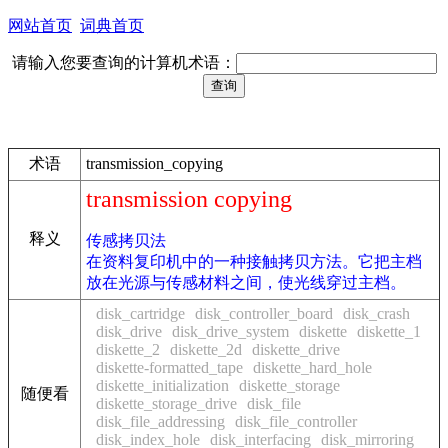
网站首页
词典首页
请输入您要查询的计算机术语：
术语
transmission_copying
transmission copying
释义
传感拷贝法
在资料复印机中的一种接触拷贝方法。它把主档
放在光源与传感材料之间，使光线穿过主档。
disk_cartridge
disk_controller_board
disk_crash
disk_drive
disk_drive_system
diskette
diskette_1
diskette_2
diskette_2d
diskette_drive
diskette-formatted_tape
diskette_hard_hole
diskette_initialization
diskette_storage
随便看
diskette_storage_drive
disk_file
disk_file_addressing
disk_file_controller
disk_index_hole
disk_interfacing
disk_mirroring