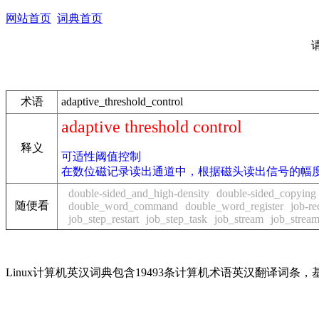
网站首页
词典首页
术语
adaptive_threshold_control
adaptive threshold control
释义
可适性阈值控制
在数位磁记录读出通道中，根据磁头读出信号的幅
double-sided_and_high-density
double-sided_copying
随便看
double_word_command
double_word_register
job-re
job_step_restart
job_step_task
job_stream
job_strea
Linux计算机英汉词典包含19493条计算机术语英汉翻译