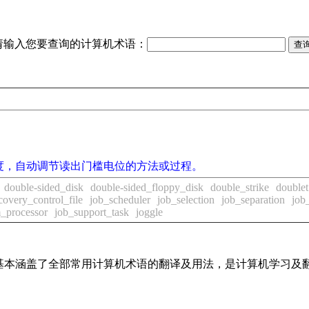
请输入您要查询的计算机术语：
度，自动调节读出门槛电位的方法或过程。
double-sided_disk
double-sided_floppy_disk
double_strike
doublet
covery_control_file
job_scheduler
job_selection
job_separation
job
m_processor
job_support_task
joggle
词条，基本涵盖了全部常用计算机术语的翻译及用法，是计算机学习