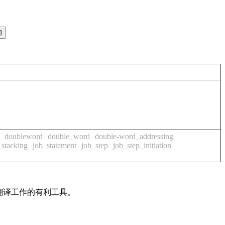
doubleword
double_word
double-word_addressing
_stacking
job_statement
job_step
job_step_initiation
及翻译工作的有利工具。