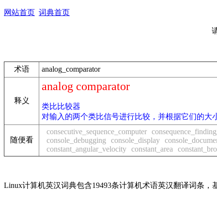
网站首页
词典首页
术语
analog_comparator
analog comparator
释义
类比比较器
对输入的两个类比信号进行比较，并根据它们的大小关
consecutive_sequence_computer
consequence_findin
随便看
console_debugging
console_display
console_docume
constant_angular_velocity
constant_area
constant_bro
Linux计算机英汉词典包含19493条计算机术语英汉翻译