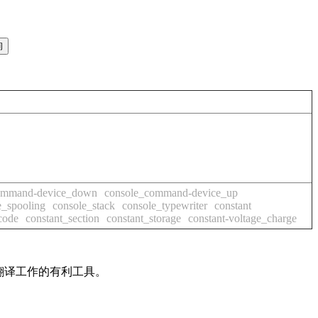
ommand-device_down
console_command-device_up
e_spooling
console_stack
console_typewriter
constant
code
constant_section
constant_storage
constant-voltage_charge
及翻译工作的有利工具。