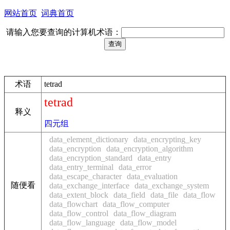
网站首页
词典首页
请输入您要查询的计算机术语：
术语
tetrad
tetrad
释义
四元组
data_element_dictionary
data_encrypting_key
data_encryption
data_encryption_algorithm
data_encryption_standard
data_entry
data_entry_terminal
data_error
data_escape_character
data_evaluation
随便看
data_exchange_interface
data_exchange_system
data_extent_block
data_field
data_file
data_flow
data_flowchart
data_flow_computer
data_flow_control
data_flow_diagram
data_flow_language
data_flow_model