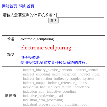
网站首页
词典首页
请输入您要查询的计算机术语：
术语
electronic_sculpturing
electronic sculpturing
释义
电子模型法
使用模拟电脑建立某种模型系统的过程。
indirect_binary_n-cube_network
indirect_control
indirect_encoding_microinstruction
indirect_index
indirect_instruction
indirectly-coupled_system
indirect_output
indirect_reference_address
individual_line
induced_failure
inductance
induction_coil
inductive_coupling
随便看
inductive_read/write_head
industrial_data_processing
industrial_process_control
industrial_robot