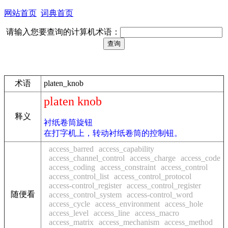
网站首页
词典首页
请输入您要查询的计算机术语：
术语
platen_knob
platen knob
释义
衬纸卷筒旋钮
在打字机上，转动衬纸卷筒的控制钮。
access_barred
access_capability
access_channel_control
access_charge
access_code
access_coding
access_constraint
access_control
access_control_list
access_control_protocol
access-control_register
access_control_register
随便看
access_control_system
access-control_word
access_cycle
access_environment
access_hole
access_level
access_line
access_macro
access_matrix
access_mechanism
access_method