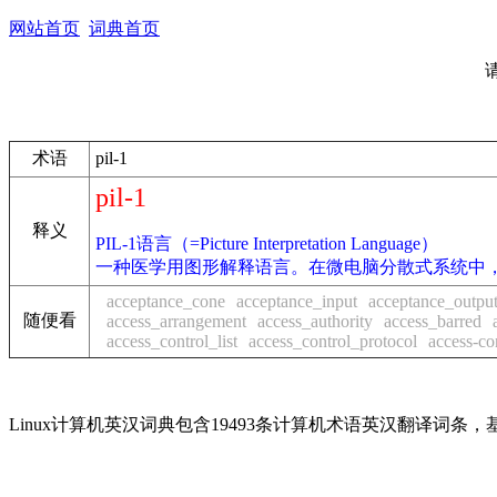
网站首页
词典首页
术语
pil-1
pil-1
释义
PIL-1语言（=Picture Interpretation Language）
一种医学用图形解释语言。在微电脑分散式系统中
acceptance_cone
acceptance_input
acceptance_outpu
随便看
access_arrangement
access_authority
access_barred
access_control_list
access_control_protocol
access-co
Linux计算机英汉词典包含19493条计算机术语英汉翻译