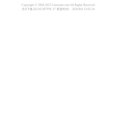
Copyright © 2004-2023 Linuxrtm.com All Rights Reserved
京ICP备2021023879号-37
更新时间：2026/8/6 13:03:24