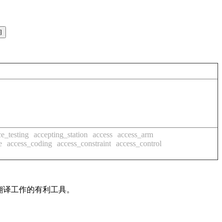
e_testing
accepting_station
access
access_arm
e
access_coding
access_constraint
access_control
及翻译工作的有利工具。