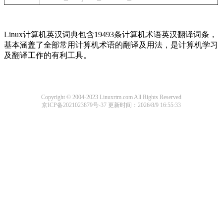
Linux计算机英汉词典包含19493条计算机术语英汉翻译词条，
基本涵盖了全部常用计算机术语的翻译及用法，是计算机学习
及翻译工作的有利工具。
Copyright © 2004-2023 Linuxrtm.com All Rights Reserved
京ICP备2021023879号-37
更新时间：2026/8/9 16:55:33