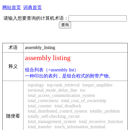
网站首页
词典首页
请输入您要查询的计算机术语：
术语
assembly_listing
assembly listing
释义
组合列表（=assembly list）
一种印出的表列，是组合程式的附带产物。
topology
top-rank_retrieval
torque_amplifier
torsional_mode_delay_line
tos
total_access_communication_system
total_correctness
total_cost_of_ownership
total_counter
total_deadlock
total_distributed_control_system
totality_problem
随便看
totally_self-checking_circuit
total_management_system
total_recursive_function
total_transfer
touch_information_terminal