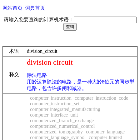
网站首页
词典首页
请输入您要查询的计算机术语：
术语
division_circuit
division circuit
释义
除法电路
用於运算除法的电路，是一种大於8位元的同步型
电路，包含许多闸和减器。
computer_instruction
computer_instruction_code
computer_instruction_set
computer-integrated_manufacturing
computer_interface_unit
computerized_branch_exchange
computerized_numerical_control
computerized_tomography
computer_language
computer_language_symbol
computer-limited