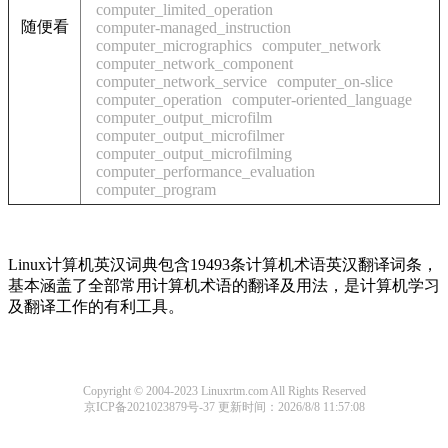
computer_limited_operation
随便看
computer-managed_instruction
computer_micrographics
computer_network
computer_network_component
computer_network_service
computer_on-slice
computer_operation
computer-oriented_language
computer_output_microfilm
computer_output_microfilmer
computer_output_microfilming
computer_performance_evaluation
computer_program
Linux计算机英汉词典包含19493条计算机术语英汉翻译词条，
基本涵盖了全部常用计算机术语的翻译及用法，是计算机学习
及翻译工作的有利工具。
Copyright © 2004-2023 Linuxrtm.com All Rights Reserved
京ICP备2021023879号-37
更新时间：2026/8/8 11:57:08