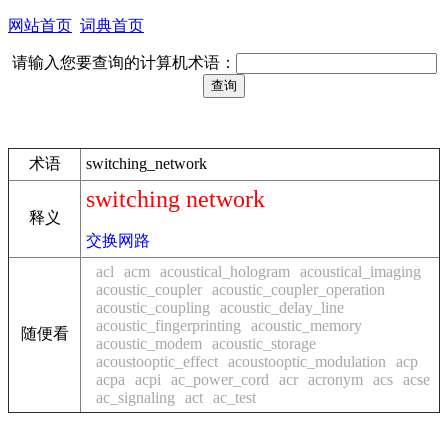
网站首页
词典首页
请输入您要查询的计算机术语：
术语
switching_network
switching network
释义
交换网路
acl
acm
acoustical_hologram
acoustical_imaging
acoustic_coupler
acoustic_coupler_operation
acoustic_coupling
acoustic_delay_line
acoustic_fingerprinting
acoustic_memory
随便看
acoustic_modem
acoustic_storage
acoustooptic_effect
acoustooptic_modulation
acp
acpa
acpi
ac_power_cord
acr
acronym
acs
acse
ac_signaling
act
ac_test