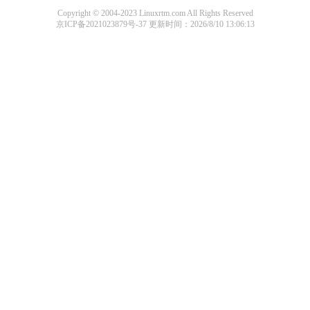
Copyright © 2004-2023 Linuxrtm.com All Rights Reserved
京ICP备2021023879号-37
更新时间：2026/8/10 13:06:13