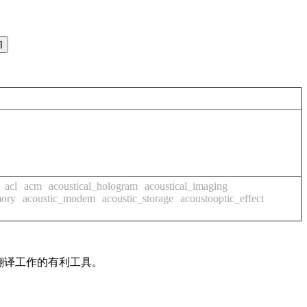
acl
acm
acoustical_hologram
acoustical_imaging
mory
acoustic_modem
acoustic_storage
acoustooptic_effect
及翻译工作的有利工具。