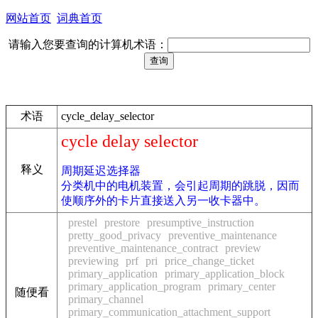
网站首页
词典首页
请输入您要查询的计算机术语：
术语
cycle_delay_selector
cycle delay selector
释义
周期延迟选择器
分类机中的电机装置，会引起周期的跳脱，因而
使顺序外的卡片直接送入另一收卡器中。
prestel
prestore
presumptive_instruction
pretty_good_privacy
preventive_maintenance
preventive_maintenance_contract
preview
previewing
prf
pri
price_change_ticket
primary_application
primary_application_block
primary_application_program
primary_center
随便看
primary_channel
primary_communication_attachment_support