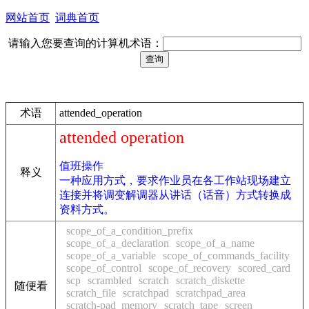
网站首页
词典首页
请输入您要查询的计算机术语：
术语
attended_operation
attended operation
值班操作
释义
一种应用方式，要求作业员在各工作站现场建立
连接并将调变解调器从讲话（话音）方式转换成
资料方式。
scope_of_a_condition_prefix
scope_of_a_declaration
scope_of_a_name
scope_of_a_variable
scope_of_commands_facility
scope_of_control
scope_of_recovery
scored_card
scp
scrambled
scratch
scratch_diskette
随便看
scratch_file
scratchpad
scratchpad_area
scratch-pad_memory
scratch_tape
screen