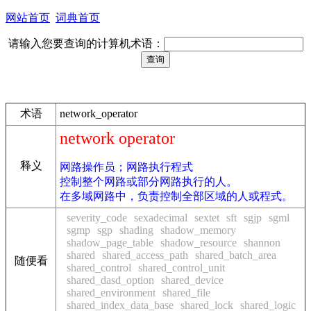
网站首页
词典首页
请输入您要查询的计算机术语：
术语
network_operator
network operator
释义
网路操作员；网路执行程式
控制整个网路或部分网路执行的人。
在多域网路中，负责控制全部区域的人或程式。
severity_code
sexadecimal
sextet
sft
sgjp
sgml
sgmp
sgp
shading
shadow_memory
shadow_page_table
shadow_resource
shannon
shared
shared_access_path
shared_batch_area
随便看
shared_control
shared_control_unit
shared_dasd_option
shared_device
shared_environment
shared_file
shared_index_data_base
shared_lock
shared_logic